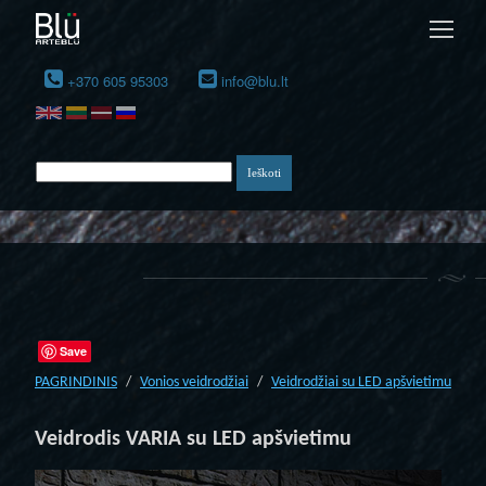
+370 605 95303
info@blu.lt
Save
PAGRINDINIS
Vonios veidrodžiai
Veidrodžiai su LED apšvietimu
Veidrodis VARIA su LED apšvietimu