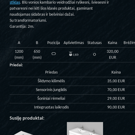
stiklas
. Blü vonios kambario veidrodžiai ryškesni, šviesesni ir
patvaresni nei kiti šios klasės produktai, gaminant
naudojamas sidabras ir bešviniai dažai.
Su transformatoriumi.
Garantija: 2m.
A
B
Pozicija
Apšvietimas
Statusas
Kaina
Brėžin
1200
650
320,00
O
(mm)
(mm)
EUR
Priedai:
Priedas
Kaina
Šildymo kilimėlis
35,00 EUR
Sensorinis jungiklis
70,00 EUR
Šoniniai rėmeliai
29,00 EUR
Integruotas laikrodis
90,00 EUR
Susiję produktai: