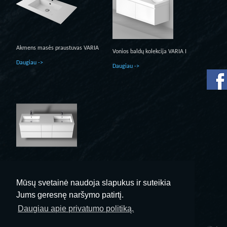
Akmens masės praustuvas VARIA
Vonios baldų kolekcija VARIA I
Daugiau ->
Daugiau ->
Vonios baldų kolekcija VARIA II
Daugiau ->
Mūsų svetainė naudoja slapukus ir suteikia
Jums geresnę naršymo patirtį.
Daugiau apie privatumo politiką.