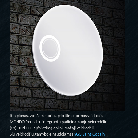
Itin plonas, vos 3cm storio apskritimo formos veidrodis
MONDO Round su integruotu padidinamuoju veidrodėliu
(3x). Turi LED apšvietimą aplink mažąjį veidrodėlį.
Šių veidrodžių gamyboje naudojamas
SGG Saint-Gobain