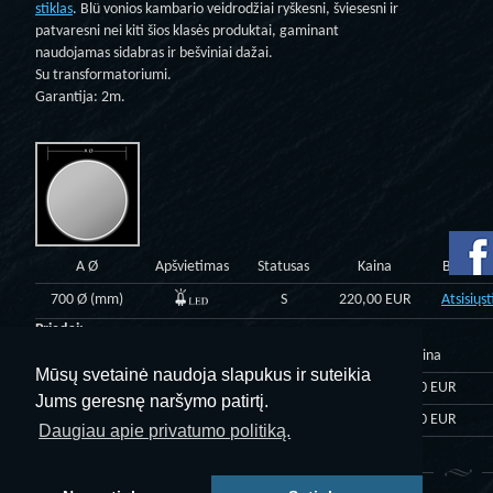
stiklas
. Blü vonios kambario veidrodžiai ryškesni, šviesesni ir
patvaresni nei kiti šios klasės produktai, gaminant
naudojamas sidabras ir bešviniai dažai.
Su transformatoriumi.
Garantija: 2m.
A Ø
Apšvietimas
Statusas
Kaina
Brėžiny
700 Ø (mm)
S
220,00 EUR
Atsisiųst
Priedai:
Priedas
Kaina
Mūsų svetainė naudoja slapukus ir suteikia
Sensorinis jungiklis
70,00 EUR
Jums geresnę naršymo patirtį.
Integruotas laikrodis
90,00 EUR
Daugiau apie privatumo politiką.