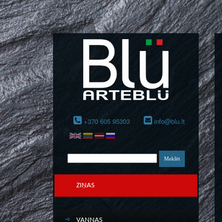
+370 605 95303
info@blu.lt
ZIŅAS
VANNAS