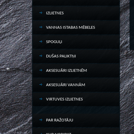
IZLIETNES
VANNAS ISTABAS MĒBELES
SPOGUĻI
DUŠAS PALIKTŅI
AKSESUĀRI IZLIETNĒM
AKSESUĀRI VANNĀM
VIRTUVES IZLIETNES
PAR RAŽOTĀJU