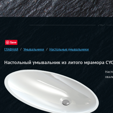
Save
ГЛАВНАЯ
Умывальники
Настольные умывальники
Настольный умывальник из литого мрамора CY
Наст
овал