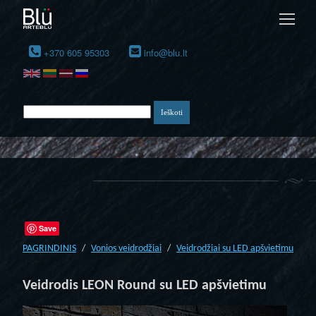
+370 605 95303
info@blu.lt
Save
PAGRINDINIS
Vonios veidrodžiai
Veidrodžiai su LED apšvietimu
Veidrodis LEON Round su LED apšvietimu