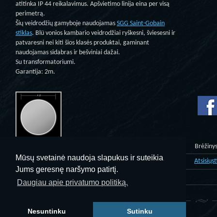
atitinka IP 44 reikalavimus. Apšvietimo linija eina per visą
perimetrą.
Šių veidrodžių gamyboje naudojamas
SGG Saint-Gobain
stiklas
. Blü vonios kambario veidrodžiai ryškesni, šviesesni ir
patvaresni nei kiti šios klasės produktai, gaminant
naudojamas sidabras ir bešviniai dažai.
Su transformatoriumi.
Garantija: 2m.
A Ø
Apšvietimas
Statusas
Kaina
Brėžiny
Mūsų svetainė naudoja slapukus ir suteikia
670 Ø (mm)
S
250,00 EUR
Atsisiųst
Jums geresnę naršymo patirtį.
800 Ø (mm)
O
270,00 EUR
Daugiau apie privatumo politiką.
Nesuntinku
Sutinku