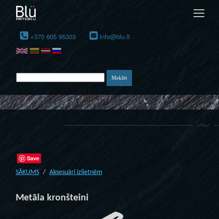
+370 605 95303
info@blu.lt
Save
SĀKUMS
Aksesuāri izlietnēm
Metāla kronšteini