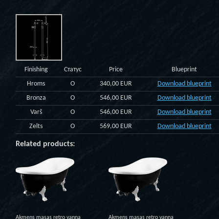
Finishing
Статус
Price
Blueprint
Hroms
O
340,00 EUR
Download blueprint
Bronza
O
546,00 EUR
Download blueprint
Varš
O
546,00 EUR
Download blueprint
Zelts
O
569,00 EUR
Download blueprint
Related products:
Akmens masas retro vanna
Akmens masas retro vanna