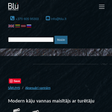
+370 605 95303
info@blu.lt
Save
SĀKUMS
Aksesuāri vannām
Modern kāju vannas maisītājs ar turētāju