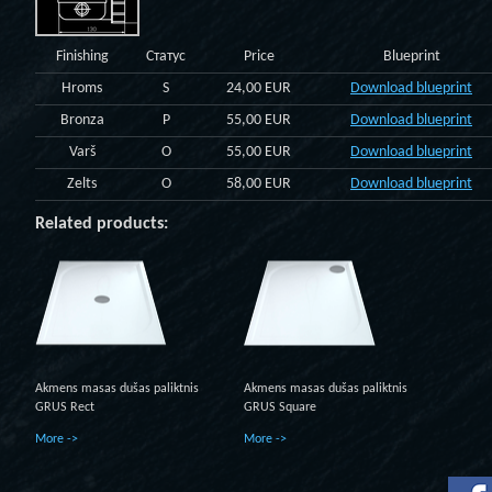
Finishing
Статус
Price
Blueprint
Hroms
S
24,00 EUR
Download blueprint
Bronza
P
55,00 EUR
Download blueprint
Varš
O
55,00 EUR
Download blueprint
Zelts
O
58,00 EUR
Download blueprint
Related products:
Akmens masas dušas paliktnis
Akmens masas dušas paliktnis
GRUS Rect
GRUS Square
More ->
More ->