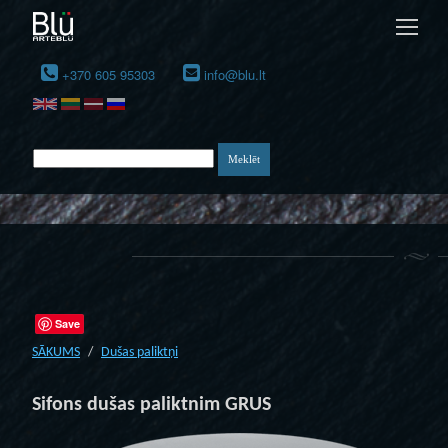
+370 605 95303
info@blu.lt
Save
SĀKUMS
Dušas paliktņi
Sifons dušas paliktnim GRUS