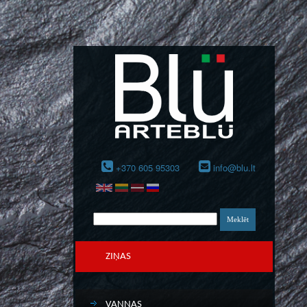
+370 605 95303
info@blu.lt
ZIŅAS
VANNAS