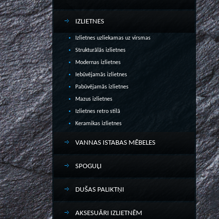
IZLIETNES
Izlietnes uzliekamas uz virsmas
Strukturālās izlietnes
Modernas izlietnes
Iebūvējamās izlietnes
Pabūvējamās izlietnes
Mazus izlietnes
Izlietnes retro stilā
Keramikas izlietnes
VANNAS ISTABAS MĒBELES
SPOGUĻI
DUŠAS PALIKTŅI
AKSESUĀRI IZLIETNĒM