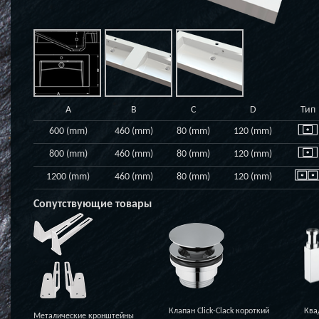
A
B
C
D
Тип
600 (mm)
460 (mm)
80 (mm)
120 (mm)
800 (mm)
460 (mm)
80 (mm)
120 (mm)
1200 (mm)
460 (mm)
80 (mm)
120 (mm)
Сопутствующие товары
Клапан Click-Clack короткий
Ква
Металические кронштейны